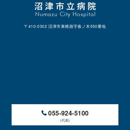
〒410-0302 沼津市東椎路字春ノ木550番地
055-924-5100
(代表)