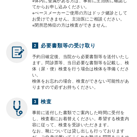
※体内に金属がある方は、事前に主治医に確認し
てからお申し込みください。
※ぺースメーカーご使用の方はドック健診として
お受けできません。主治医にご相談ください。
※閉所恐怖症の方は検査ができません。
必要書類等の受け取り
2
予約日確定後、当院から必要書類等を送付いたし
ます。問診票等、当日必要な書類等を記載し、検
体（尿・便）検査を行う場合は検体を準備くださ
い。
検体をお忘れの場合、検査ができない可能性があ
りますので必ずお持ちください。
検査
3
事前に送付した書類でご案内した時間に受付を
し、検査着にお着替えください。希望する検査内
容に従って、検査を受診いただきます。
なお、靴については貸し出しも行っております
が、ご自身で履いてこられた靴でも問題ありませ