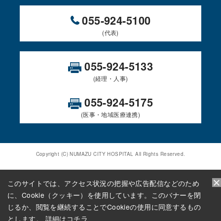
055-924-5100
(代表)
055-924-5133
(経理・人事)
055-924-5175
(医事・地域医療連携)
Copyright (C) NUMAZU CITY HOSPITAL All Rights Reserved.
このサイトでは、アクセス状況の把握や広告配信などのため
に、Cookie（クッキー）を使用しています。このバナーを閉
じるか、閲覧を継続することでCookieの使用に同意するもの
電話をかける
フロアマップ
とします。
詳細はコチラ