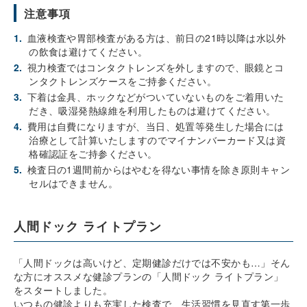
注意事項
1.
血液検査や胃部検査がある方は、前日の21時以降は水以外
の飲食は避けてください。
2.
視力検査ではコンタクトレンズを外しますので、眼鏡とコ
ンタクトレンズケースをご持参ください。
3.
下着は金具、ホックなどがついていないものをご着用いた
だき、吸湿発熱線維を利用したものは避けてください。
4.
費用は自費になりますが、当日、処置等発生した場合には
治療として計算いたしますのでマイナンバーカード又は資
格確認証をご持参ください。
5.
検査日の1週間前からはやむを得ない事情を除き原則キャン
セルはできません。
人間ドック ライトプラン
「人間ドックは高いけど、定期健診だけでは不安かも…」そん
な方にオススメな健診プランの「人間ドック ライトプラン」
をスタートしました。
いつもの健診よりも充実した検査で、生活習慣を見直す第一歩