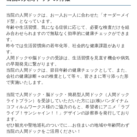
当院の人間ドックは、お一人お一人に合わせた「オーダーメイ
ド型」となっています。
年齢や生活習慣、気になる症状に応じて、必要な検査だけを組
み合わせられますので無駄なく効率的に健康チェックができま
す。
昨今では生活習慣病の若年化等、社会的な健康課題がありま
す。
人間ドックや脳ドックの受診は、生活習慣を見直す機会や病気
の早期発見に繋がります。
当院の人間ドックは、節目年齢の健康チェックとして、また、
会社の健康診断＋αの検査として等々、皆さまに寄り添った形
で実施いたします。
当院で人間ドック・脳ドック・簡易型人間ドック（人間ドック
ライトプラン）を受診していただいた方には(株)バンダイナム
コフィルムワークス様のご協力のもと、希望者にアニメ「ラブ
ライブ！サンシャイン！！」デザインの診察券を発行しており
ます。
ぜひ観光や聖地巡礼のついでに…お住まいの地域や年齢問わず
当院の人間ドックをご活用ください！