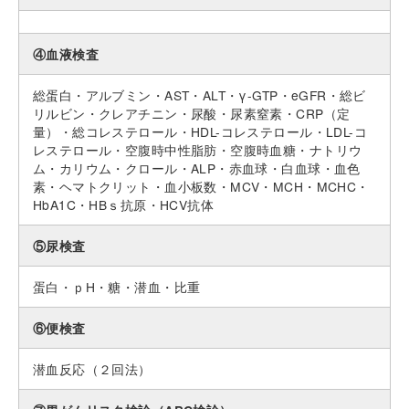
④血液検査
総蛋白・アルブミン・AST・ALT・γ-GTP・eGFR・総ビ
リルビン・クレアチニン・尿酸・尿素窒素・CRP（定
量）・総コレステロール・HDL-コレステロール・LDL-コ
レステロール・空腹時中性脂肪・空腹時血糖・ナトリウ
ム・カリウム・クロール・ALP・赤血球・白血球・血色
素・ヘマトクリット・血小板数・MCV・MCH・MCHC・
HbA1C・HBｓ抗原・HCV抗体
⑤尿検査
蛋白・ｐH・糖・潜血・比重
⑥便検査
潜血反応（２回法）