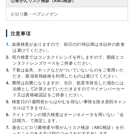
⑦胃がんリスク検診（ABC検診）
ピロリ菌・ペプシノゲン
注意事項
1.
血液検査がありますので、前日の21時以降は水以外の飲食
は避けてください。
2.
視力検査ではコンタクトレンズを外しますので、眼鏡とコ
ンタクトレンズケースをご持参ください。
3.
下着は金具、ホックなどがついていないものをご着用いた
だき、吸湿発熱線維を利用したものは避けてください。
4.
費用は自費になりますが、当日、処置等発生した場合には
治療として計算させていただきますのでマイナンバーカー
ド又は資格確認証をご持参ください。
5.
検査日の1週間前からはやむを得ない事情を除き原則キャン
セルはできません。
6.
ライトプランの聴力検査はオージオメータを用いない「会
話聴力」で測定します。
7.
過去にピロリ菌検査や胃がんリスク検診（ABC検診）を行
ったことのある方は別のコースをおすすめします。