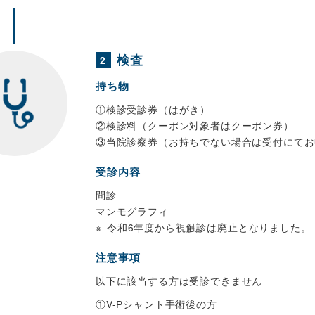
検査
2
持ち物
①検診受診券（はがき）
②検診料（クーポン対象者はクーポン券）
③当院診察券（お持ちでない場合は受付にてお
受診内容
問診
マンモグラフィ
令和6年度から視触診は廃止となりました。
注意事項
以下に該当する方は受診できません
①V-Pシャント手術後の方