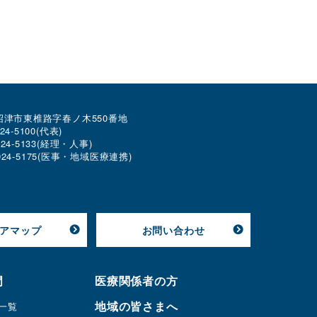
2 沼津市東椎路字春ノ木550番地
924-5100
(代表)
-924-5133(経理・人事)
-924-5175(医事・地域医療連携)
アマップ
お問い合わせ
門
医療関係者の方
地域の皆さまへ
一覧