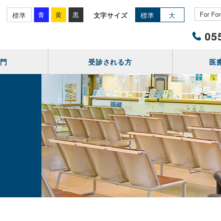
青
黄
黒
文字サイズ
標準
標準
大
055
部門
受診される方
医