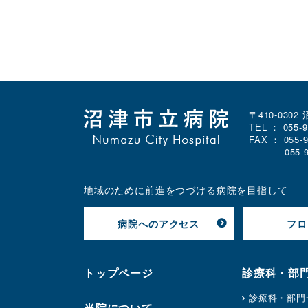
〒410-030
TEL ：
055-
FAX ： 055
055
地域のために前進をつづける病院を目指して
病院へのアクセス
フロ
トップページ
診療科・部
診療科・部門
当院について