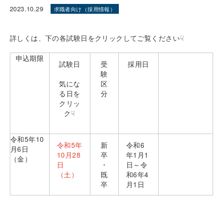
2023.10.29
求職者向け（採用情報）
詳しくは、下の各試験日をクリックしてご覧ください☟
申込期限
試験日
受
採用日
験
気にな
区
る日を
分
クリッ
ク☟
令和5年10
令和5年
新
令和6
月6日
10月28
卒
年1月1
（金）
日
・
日～令
（土）
既
和6年4
卒
月1日