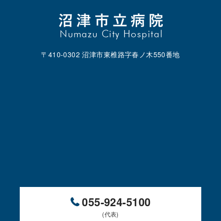
〒410-0302 沼津市東椎路字春ノ木550番地
055-924-5100
(代表)