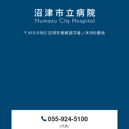
〒410-0302 沼津市東椎路字春ノ木550番地
055-924-5100
(代表)